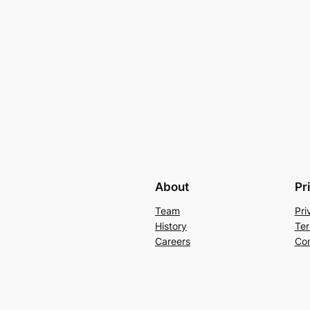
About
Pr
Team
Pri
History
Ter
Careers
Con